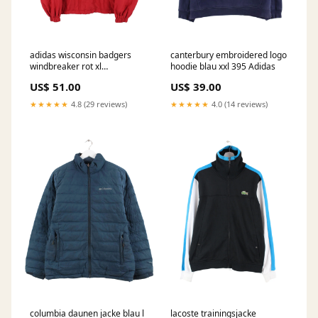
adidas wisconsin badgers
canterbury embroidered logo
windbreaker rot xl
hoodie blau xxl 395 Adidas
OKTOBERSALE
US$ 51.00
US$ 39.00
★★★★★
4.8 (29 reviews)
★★★★★
4.0 (14 reviews)
columbia daunen jacke blau l
lacoste trainingsjacke