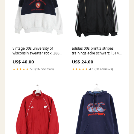
vintage 00s university of
adidas 00s print 3 stripes
wisconsin sweater rot xl 388
trainingsjacke schwarz l 514
XS
Halloween
US$ 40.00
US$ 24.00
★★★★★
5.0 (16 reviews)
★★★★★
4.1 (30 reviews)