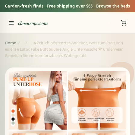
Garden-fresh finds · Free shipping over $65 · Browse the beds
cboeurope.com
Home
/
/
🔥Zeitlich begrenztes Angebot, zwei zum Preis von
einem🔥Latex Fake Butt Square Angle Unterwäsche 💖 underwear
Genießen Sie ein komfortableres Wohngefühl