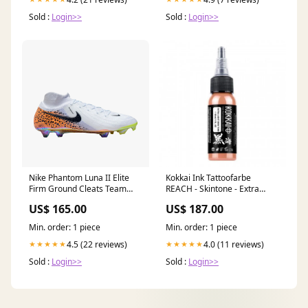
Sold :
Login>>
Sold :
Login>>
Nike Phantom Luna II Elite
Kokkai Ink Tattoofarbe
Firm Ground Cleats Team
REACH - Skintone - Extra
Portal
Light (15 ml) Dragonhawk
US$ 165.00
US$ 187.00
Min. order: 1 piece
Min. order: 1 piece
4.5 (22 reviews)
4.0 (11 reviews)
★★★★★
★★★★★
Sold :
Login>>
Sold :
Login>>