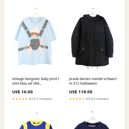
vintage hangover baby print t
prada damen mantel schwarz
shirt blau xxl 584
m 312 Halloween
Ttitle:Default Title
US$ 16.00
US$ 118.00
★★★★★
4.0 (11 reviews)
★★★★★
4.9 (22 reviews)