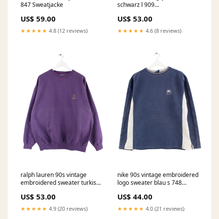
847 Sweatjacke
schwarz l 909
NICHTSOMMER
US$ 59.00
US$ 53.00
★★★★★
4.8 (12 reviews)
★★★★★
4.6 (8 reviews)
ralph lauren 90s vintage
nike 90s vintage embroidered
embroidered sweater turkis l
logo sweater blau s 748
220 Ttitle:Default Title
Damen
US$ 53.00
US$ 44.00
★★★★★
4.9 (20 reviews)
★★★★★
4.0 (21 reviews)