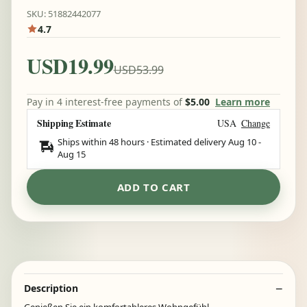
SKU: 51882442077
4.7
USD19.99
USD53.99
Pay in 4 interest-free payments of
$5.00
Learn more
Shipping Estimate
USA
Change
Ships within 48 hours · Estimated delivery
Aug 10
-
Aug 15
ADD TO CART
Description
Genießen Sie ein komfortableres Wohngefühl