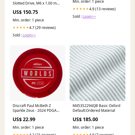
Min. order: 1 piece
Slotted Drive, M6 x 1.00 mm
UNC x 50 mm Length,
4.9 (13 reviews)
★★★★★
US$ 150.75
Stainless Steel stock
Sold :
Login>>
Min. order: 1 piece
4.7 (29 reviews)
★★★★★
Sold :
Login>>
Discraft Paul McBeth Z
M453S2294QB Basic Oxford
Sparkle Zeus - 2024 PDGA
Default:Ordered Material
Pro Worlds Legacy
US$ 22.99
US$ 185.00
Min. order: 1 piece
Min. order: 1 piece
4.2 (21 reviews)
4.9 (7 reviews)
★★★★★
★★★★★