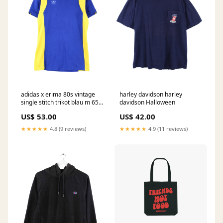
adidas x erima 80s vintage
harley davidson harley
single stitch trikot blau m 652
davidson Halloween
Grün
US$ 53.00
US$ 42.00
★★★★★
4.8 (9 reviews)
★★★★★
4.9 (11 reviews)