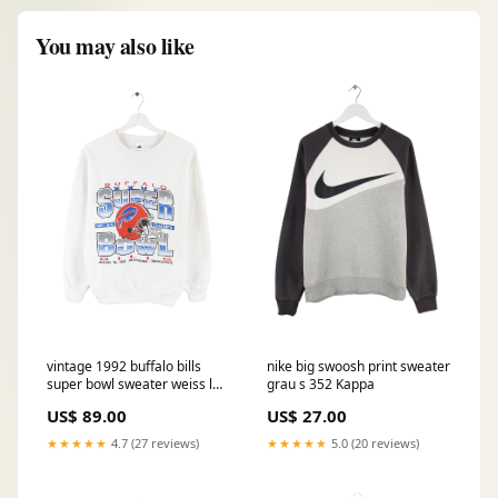
You may also like
vintage 1992 buffalo bills
nike big swoosh print sweater
super bowl sweater weiss l
grau s 352 Kappa
Ralph Lauren
US$ 89.00
US$ 27.00
★★★★★
4.7 (27 reviews)
★★★★★
5.0 (20 reviews)